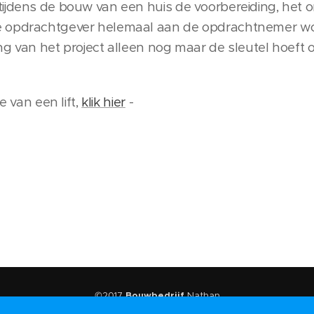
ijdens de bouw van een huis de voorbereiding, het o
e opdrachtgever helemaal aan de opdrachtnemer wo
ng van het project alleen nog maar de sleutel hoeft 
e van een lift,
klik hier
-
©2017
Bouwbedrijf
Nathan
Mogelijk gemaakt door
Webnode