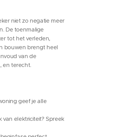
eker niet zo negatie meer
en. De toenmalige
r tot het verleden,
van bouwen brengt heel
eenvoud van de
 en terecht.
oning geef je alle
k van elektriciteit? Spreek
 beginfase perfect