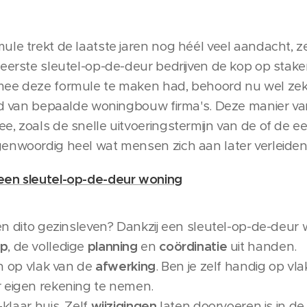
ule trekt de laatste jaren nog héél veel aandacht, z
 eerste sleutel-op-de-deur bedrijven de kop op stak
mee deze formule te maken had, behoord nu wel zeke
loed van bepaalde woningbouw firma's. Deze manier 
e, zoals de snelle uitvoeringstermijn van de of de 
enwoordig heel wat mensen zich aan later verleiden,
een sleutel-op-de-deur woning
n dito gezinsleven? Dankzij een sleutel-op-de-deur w
mp
, de volledige
planning
en
coördinatie
uit handen.
en op vlak van de
afwerking
. Ben je zelf handig op vla
r eigen rekening te nemen.
klaar huis. Zelf
wijzigingen
laten doorvoeren is in de