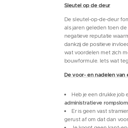
Sleutel op de deur
De sleutel-op-de-deur fom
als jaren geleden toen de
negatieve reputatie waar
dankzij de positieve inv
wat voordelen met zich me
bouwformule. Iets wat teg
De voor- en nadelen van 
Heb je een drukke job e
administratieve rompslo
Er is geen vast strami
gerust af om dat dan voo
Je koopt geen kant-en-