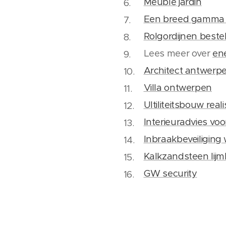
Meuble jardin
Een breed gamma 
Rolgordijnen beste
Lees meer over
ene
Architect antwerp
Villa ontwerpen
Ultiliteitsbouw real
Interieuradvies vo
Inbraakbeveiliging
Kalkzandsteen lij
GW security