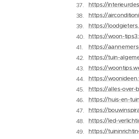
https://interieurd
https://airconditi
https://loodgieter
https://woon-tips
https://aannemer
https://tuin-alge
https://woontips.
https://woonideen
https://alles-ove
https://huis-en-tui
https://bouwinspir
https://led-verlich
https://tuininricht