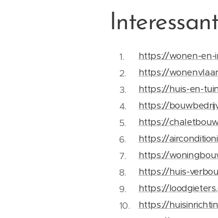
Interessan
https://wonen-en-i
https://wonenvlaa
https://huis-en-tui
https://bouwbedrij
https://chaletbouw
https://airconditio
https://woningbo
https://huis-verb
https://loodgieter
https://huisinricht