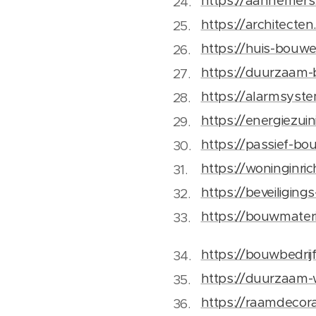
https://aannemers.
https://architecten
https://huis-bouwe
https://duurzaam-
https://alarmsyste
https://energiezui
https://passief-bo
https://woninginric
https://beveiligings
https://bouwmateri
https://bouwbedrijf
https://duurzaam
https://raamdecor