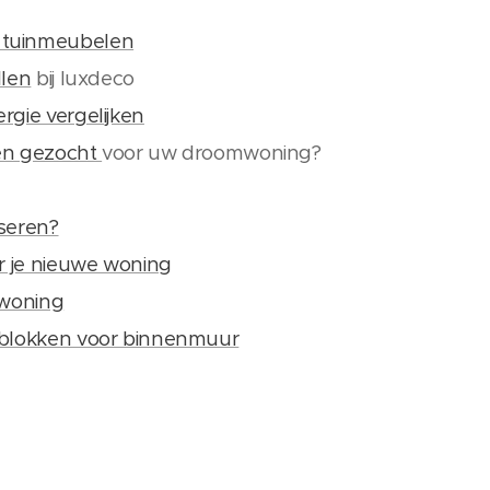
tuinmeubelen
llen
bij luxdeco
rgie vergelijken
en gezocht
voor uw droomwoning?
iseren?
or je nieuwe woning
 woning
mblokken voor binnenmuur