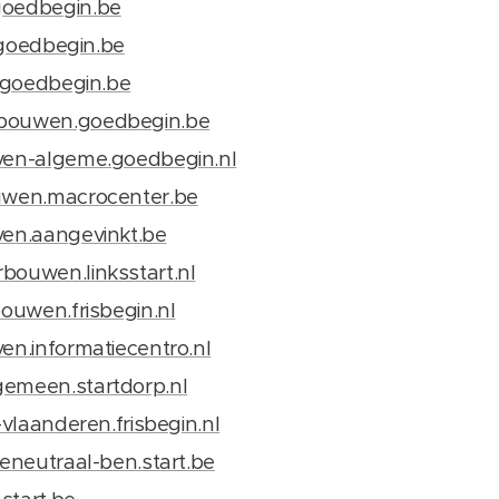
goedbegin.be
t.goedbegin.be
s.goedbegin.be
-bouwen.goedbegin.be
jven-algeme.goedbegin.nl
ouwen.macrocenter.be
ven.aangevinkt.be
bouwen.linksstart.nl
bouwen.frisbegin.nl
ven.informatiecentro.nl
gemeen.startdorp.nl
s-vlaanderen.frisbegin.nl
ieneutraal-ben.start.be