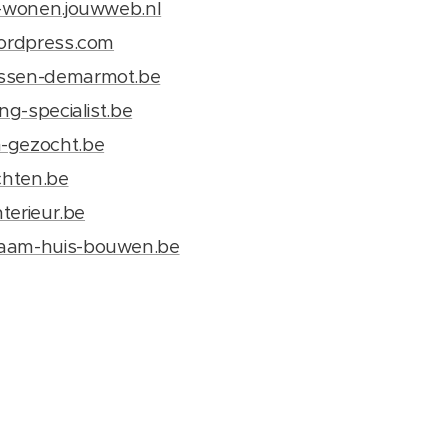
d-wonen.jouwweb.nl
wordpress.com
assen-demarmot.be
ing-specialist.be
-gezocht.be
chten.be
nterieur.be
zaam-huis-bouwen.be