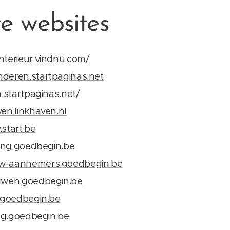
te websites
nterieur.vindnu.com/
nderen.startpaginas.net
n.startpaginas.net/
ven.linkhaven.nl
.start.be
ning.goedbegin.be
uw-aannemers.goedbegin.be
ouwen.goedbegin.be
s.goedbegin.be
ing.goedbegin.be